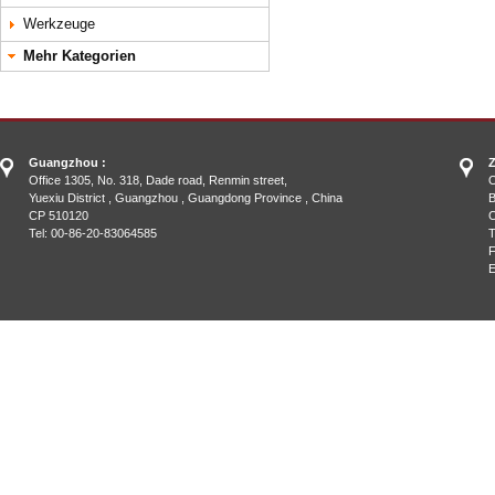
Werkzeuge
Mehr Kategorien
Guangzhou :
Z
Office 1305, No. 318, Dade road, Renmin street,
O
Yuexiu District , Guangzhou , Guangdong Province , China
B
CP 510120
C
Tel: 00-86-20-83064585
T
F
E