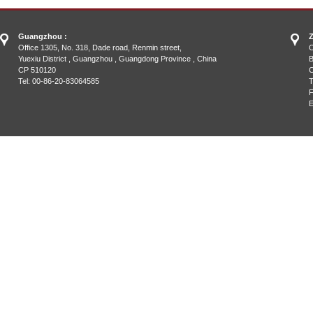
Guangzhou :
Z
Office 1305, No. 318, Dade road, Renmin street,
O
Yuexiu District , Guangzhou , Guangdong Province , China
B
CP 510120
C
Tel: 00-86-20-83064585
T
F
E