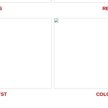
S
R
YST
COL