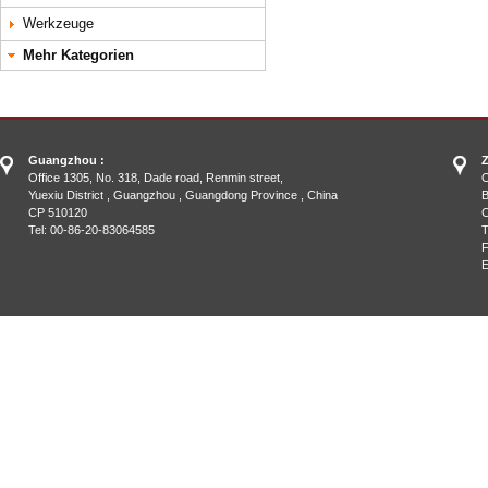
Werkzeuge
Mehr Kategorien
Guangzhou :
Z
Office 1305, No. 318, Dade road, Renmin street,
O
Yuexiu District , Guangzhou , Guangdong Province , China
B
CP 510120
C
Tel: 00-86-20-83064585
T
F
E