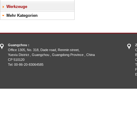
Werkzeuge
Mehr Kategorien
Guangzhou :
Z
Office 1305, No. 318, Dade road, Renmin street,
O
Yuexiu District , Guangzhou , Guangdong Province , China
B
CP 510120
C
Tel: 00-86-20-83064585
T
F
E